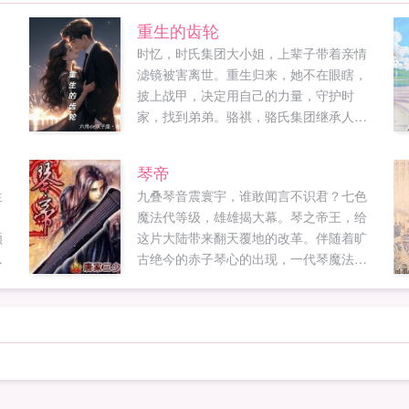
重生的齿轮
时忆，时氏集团大小姐，上辈子带着亲情
滤镜被害离世。重生归来，她不在眼瞎，
披上战甲，决定用自己的力量，守护时
家，找到弟弟。骆祺，骆氏集团继承人，
回国接手家族集团，杀伐果断的霸总，却
在遇上时小姐之后屡屡碰壁，他发誓一定
琴帝
要把人拐回家。...
生
九叠琴音震寰宇，谁敢闻言不识君？七色
月
魔法代等级，雄雄揭大幕。琴之帝王，给
领
这片大陆带来翻天覆地的改革。伴随着旷
古绝今的赤子琴心的出现，一代琴魔法
师，在碧空海之中悄然诞生。这将是一个
单纯的少年，逐渐成为琴中帝王的故事，
开创音乐魔法的先河，颠覆以往的设定，
赤橙黄绿青蓝紫，彩虹等级将成为所有武
技和魔法衡量的标准。原本仅仅是...