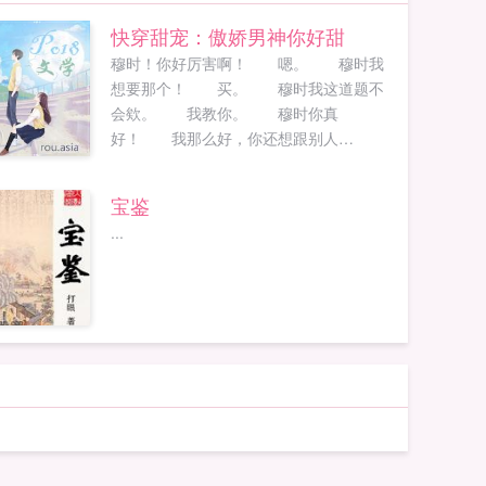
快穿甜宠：傲娇男神你好甜
穆时！你好厉害啊！ 嗯。 穆时我
想要那个！ 买。 穆时我这道题不
会欸。 我教你。 穆时你真
好！ 我那么好，你还想跟别人
跑？ 穆时把自己的小女友按在墙上，
说，喜欢...
宝鉴
...