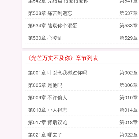
第542章 完结篇 很爱很爱你
第541
第538章 痛苦到遗忘
第537
第534章 陆宸你个混蛋
第533章
第530章 心凌乱
第529
《光芒万丈不及你》章节列表
第001章 叶以念我碰过你吗
第002
第005章 是他吗
第006章
第009章 不许偷人
第010
第013章 小人得志
第014
第017章 背后议论
第018
第021章 哪去了
第022