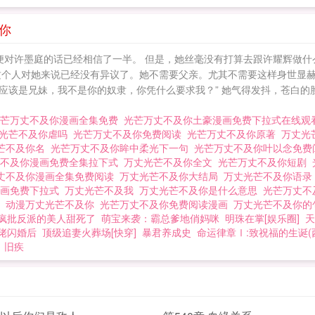
爱你
便对许墨庭的话已经相信了一半。 但是，她丝毫没有打算去跟许耀辉做什
个人对她来说已经没有异议了。她不需要父亲。尤其不需要这样身世显赫的
应该是兄妹，我不是你的奴隶，你凭什么要求我？” 她气得发抖，苍白的
光芒万丈不及你漫画全集免费
光芒万丈不及你土豪漫画免费下拉式在线
光芒不及你虐吗
光芒万丈不及你免费阅读
光芒万丈不及你原著
万丈光
芒不及你名
光芒万丈不及你眸中柔光下一句
光芒万丈不及你叶以念免
丈不及你漫画免费全集拉下式
万丈光芒不及你全文
光芒万丈不及你短剧
丈不及你漫画全集免费阅读
万丈光芒不及你大结局
万丈光芒不及你语
漫画免费下拉式
万丈光芒不及我
万丈光芒不及你是什么意思
光芒万丈不
介
动漫万丈光芒不及你
光芒万丈不及你免费阅读漫画
万丈光芒不及你
疯批反派的美人甜死了
萌宝来袭：霸总爹地俏妈咪
明珠在掌[娱乐圈]
天
佬闪婚后
顶级追妻火葬场[快穿]
暴君养成史
命运律章Ⅰ:致祝福的生诞(
旧疾