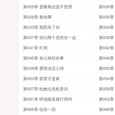
第025章 是睡着还是不想理
第026
第029章 救命啊
第030
第033章 我想杀了你
第034
第037章 你们两个居然在一起
第038
第041章 灯泡
第042
第045章 丧心病狂的事
第046章
第049章 爱情决定心情
第050
第053章 那里才是家
第054
第057章 给她点危机意识
第058
第061章 哄他能直接打死吗
第062
第065章 信你一回
第066