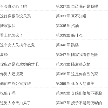
章 不会真动心了吧
第027章 自己喝还是我喂
章 这好像跟你没关系
第031章 真不知道
章 陆宸救我
第035章 汽油
章 看上他怎么了
第039章 躲什么
章 这个女人又搞什么鬼
第043章 跳楼
 离婚
第047章 陆宸我看你危险
章 你应该是喜欢她的对吧
第051章 陆宸很宠她
章 你男人还没死
第055章 这是你自己的家
章 他们在办公室接吻
第059章 死女人想得美
章 吃醋了吗
第063章 臭娘们给脸不要脸
章 这男人今天抽风了
第067章 嫂子不是随便喊的