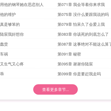
章 用他的钢琴她在思恋别人
第071章 我会等着你来求我
章 他的维护
第075章 没什么要跟我说的吗
章 真是够笨的
第079章 怕呆久了会爱上我
章 陆宸我好想你
第083章 你该死的到底怎么了
 蠢货
第087章 这事绝对不能这么算
 车祸
第091章 秘密
章 又生气又心疼
第095章 谢谢你陆宸
 乖
第099章 你是要赶我走吗
查看更多章节...