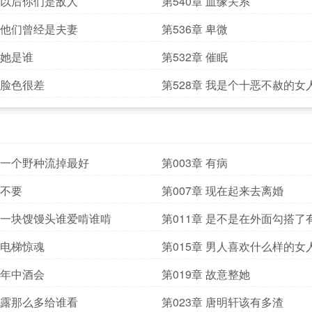
章 以后你们是敌人
第540章 血缘关系
章 他们曾经是夫妻
第536章 卑微
 她是谁
第532章 催眠
章 脸色很差
第528章 我是个十恶不赦的女
章 一个野种流掉最好
第003章 有病
 不要
第007章 现在起来去离婚
章 一块馊馒头谁爱啃谁啃
第011章 是不是在外面勾搭了
章 电梯惊魂
第015章 男人喜欢什么样的女
章 年中酒会
第019章 故意整她
章 露那么多给谁看
第023章 唐明轩该有多渣