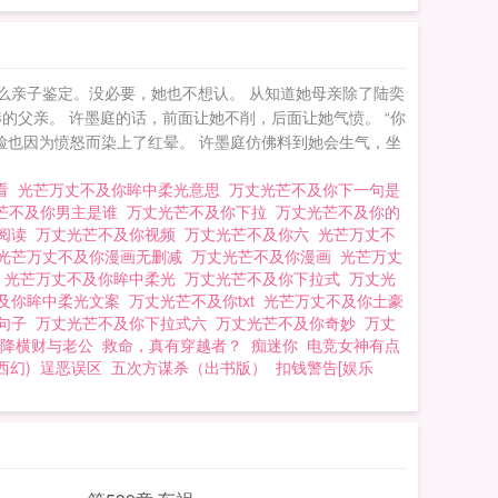
么亲子鉴定。没必要，她也不想认。 从知道她母亲除了陆奕
父亲。 许墨庭的话，前面让她不削，后面让她气愤。 “你
脸也因为愤怒而染上了红晕。 许墨庭仿佛料到她会生气，坐
观看
光芒万丈不及你眸中柔光意思
万丈光芒不及你下一句是
芒不及你男主是谁
万丈光芒不及你下拉
万丈光芒不及你的
费阅读
万丈光芒不及你视频
万丈光芒不及你六
光芒万丈不
光芒万丈不及你漫画无删减
万丈光芒不及你漫画
光芒万丈
录
光芒万丈不及你眸中柔光
万丈光芒不及你下拉式
万丈光
及你眸中柔光文案
万丈光芒不及你txt
光芒万丈不及你土豪
的句子
万丈光芒不及你下拉式六
万丈光芒不及你奇妙
万丈
降横财与老公
救命，真有穿越者？
痴迷你
电竞女神有点
西幻)
逞恶误区
五次方谋杀（出书版）
扣钱警告[娱乐