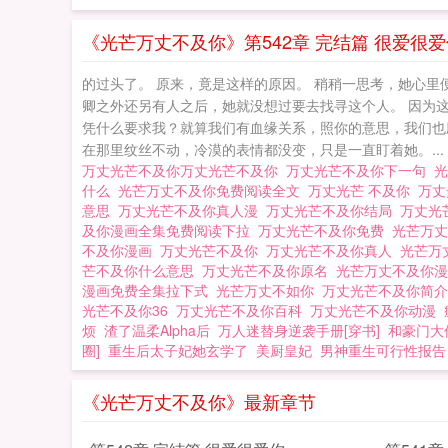
《光芒万丈不及你》第542章 完结篇 很爱很
的过头了。 原来，竟是这样的原因。 稍稍一思考，她心里
卿之外还另有人之后，她就没想过要去找寻这个人。 因为这
凭什么要求我？就算我们有血缘关系，照你的意思，我们也
在那里纹丝不动，冷漠的表情都没变，只是一直盯着她。...
万丈光芒不及你万丈光芒不及你
万丈光芒不及你下一句
什么
光芒万丈不及你免费阅读全文
万丈光芒 不及你
万丈
意思
万丈光芒不及你真人漫
万丈光芒不及你结局
万丈光
及你漫画全集免费阅读下拉
万丈光芒不及你免费
光芒万
不及你漫画
万丈光芒不及你
万丈光芒不及你真人
光芒万
芒不及你什么意思
万丈光芒不及你原名
光芒万丈不及你
漫画免费全集拉下式
光芒万丈不如你
万丈光芒不及你简
光芒不及你36
万丈光芒不及你百科
万丈光芒不及你动漫
烦
渣了温柔Alpha后
万人迷替身逆袭手册[穿书]
和豪门大
圈]
重生后太子妃她玄学了
美厨皇妃
男神重生可行性报告
《光芒万丈不及你》最新章节