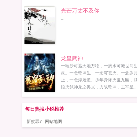
光芒万丈不及你
...
龙皇武神
一粒沙可遮天地万物，一滴水可淹世间
灵。一念乾坤生，一念穹苍灭。一念岁
止，一念浮屠逝。少年身怀灭世九幽，
悟灭弑神龙之奥义，力战乾坤，主宰星
辰，修得世间...
每日热搜小说推荐
新赎罪7
网站地图