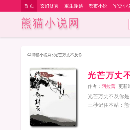
首 页
玄幻修真
重生穿越
都市小说
军史小
熊猫小说网
熊猫小说网
>
光芒万丈不及你
光芒万丈
作者：
阿拉蕾
更新时间
光芒万丈不及你是