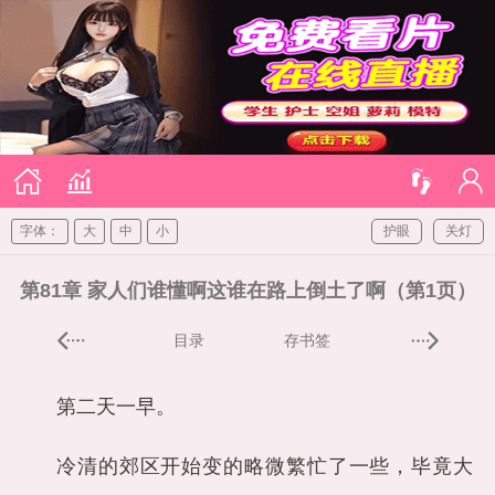
字体：
大
中
小
护眼
关灯
第81章 家人们谁懂啊这谁在路上倒土了啊（第1页）
目录
存书签
第二天一早。
冷清的郊区开始变的略微繁忙了一些，毕竟大