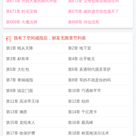
第673章 开始大量的移民外星
第672章 父母也移居戒指空问
间戒指的都市
主角有个空间戒指的
都市之我有空间戒指
财富无限
坠入沉诶作
者
第671章 时光宝镜
第670章 破碎虚空你也逃不了
第669章 大魔法师
第668章 诗仙没死
我有了空间戒指后，财富无限
章节列表
第1章 蟢从天降
第2章 地下室
第3章 郝有幸
第4章 出手银元
第5章 大红包
第6章 喜遇明代观音菩萨
第7章 青铜戒指
第8章 哥的不就是你的吗
第9章 搞定门面
第10章 巧遇林芊芊
第11章 高冰帝王绿
第12章 劫持
第13章 擒匪
第14章 千亿黑卡
第15章 龙组来人
第16章 聂高峰
第17章 收保护费
第18章 林震南演示法术