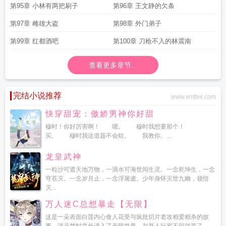
第95章 小林有两把刷子
第96章 王文静的欠条
第97章 雌雄大盗
第98章 外门弟子
第99章 红都酒吧
第100章 刀枪不入的林震南
查看更多章节...
完结小说推荐
www.xmttxs.com
快穿甜宠：傲娇男神你好甜
穆时！你好厉害啊！ 嗯。 穆时我想要那个！
买。 穆时我这道题不会欸。 我教你。...
龙皇武神
一粒沙可遮天地万物，一滴水可淹世间生灵。一念乾坤生，一念
穹苍灭。一念岁月止，一念浮屠逝。少年身怀灭世九幽，领悟
灭...
万人迷C总想暴走【无限】
这是一朵表面白莲内心食人花受与疯批切片老攻相爱相杀的故