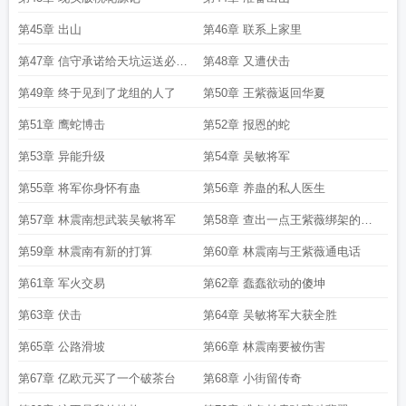
第45章 出山
第46章 联系上家里
第47章 信守承诺给天坑运送必需
第48章 又遭伏击
物资
第49章 终于见到了龙组的人了
第50章 王紫薇返回华夏
第51章 鹰蛇博击
第52章 报恩的蛇
第53章 异能升级
第54章 吴敏将军
第55章 将军你身怀有蛊
第56章 养蛊的私人医生
第57章 林震南想武装吴敏将军
第58章 查出一点王紫薇绑架的信
息
第59章 林震南有新的打算
第60章 林震南与王紫薇通电话
第61章 军火交易
第62章 蠢蠢欲动的傻坤
第63章 伏击
第64章 吴敏将军大获全胜
第65章 公路滑坡
第66章 林震南要被伤害
第67章 亿欧元买了一个破茶台
第68章 小街留传奇