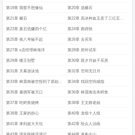
第19章 我暂不想修仙
第20章 选赌石
第21章 赌石
第22章 高冰种血玉卖了三亿五千
万
第23章 废石也赚四个亿
第24章 跑得快
第25章 侯八爷输不起
第26章 去买车
第27章 s店经理林海洋
第28章 郊外试车
第29章 楼王别墅
第30章 跟夕月妹子买房
第31章 天幕游泳池
第32章 空间无日月
第33章 林震南被空投到了原始森
第34章 找回空间戒指
林
第35章 雇佣军被灭口
第36章 林震南击杀鳄鱼
第37章 吃鳄鱼烧烤
第38章 王文静老姐
第39章 王家的担心
第40章 龙组十人组
第41章 来到超大天坑
第42章 给众人治病
第43章 现实版桃花源记
第44章 准备出山