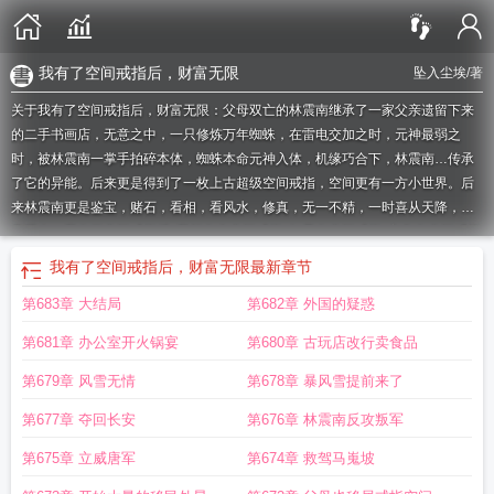
我有了空间戒指后，财富无限
坠入尘埃
/著
关于我有了空间戒指后，财富无限：父母双亡的林震南继承了一家父亲遗留下来
的二手书画店，无意之中，一只修炼万年蜘蛛，在雷电交加之时，元神最弱之
时，被林震南一掌手拍碎本体，蜘蛛本命元神入体，机缘巧合下，林震南…传承
了它的异能。后来更是得到了一枚上古超级空间戒指，空间更有一方小世界。后
来林震南更是鉴宝，赌石，看相，看风水，修真，无一不精，一时喜从天降，富
贵逼人！
我有了空间戒指后
我想有个空间戒指
如果有空间戒指
主角有空间戒指
的
主角有空间戒指
我有了空间戒指后财富无限全本免费
重生我有空间戒指
财
我有了空间戒指后，财富无限
最新章节
富无限作者坠入尘埃
财富无限TXT免费
我有了空间戒指后财富无限TXT
我有了
第683章 大结局
第682章 外国的疑惑
空间戒指后财富无限全文免费阅读
财富无限 坠入尘埃
财富无限大结局_
如果有
空间戒指怎么赚钱
有空间戒指
假如有空间戒指能干什么
财富无限林震南
我有
第681章 办公室开火锅宴
第680章 古玩店改行卖食品
了空间戒指后财富无限林峰
有空间戒指穿越
财富无限txt
我有了空间戒指后财富
无限等级
财富无限(林震南)
我有了空间戒指后财富无限txt
我有了空间戒指后财
第679章 风雪无情
第678章 暴风雪提前来了
富无限全文免费续
我有了空间戒指后财富无限坠入尘埃
我有了空间戒指后财富
第677章 夺回长安
第676章 林震南反攻叛军
无限
有空间戒指怎么赚钱
财富无限TXT
财富无限全文阅读
我有了空间戒指后
财富无限笔趣阁
有空间戒指的漫画
我有大空间戒指
如果有空间戒指你会干什
第675章 立威唐军
第674章 救驾马嵬坡
么
我有个空间戒指
里有个空间戒指
我有了空间戒指后财富无限最新章节
有空