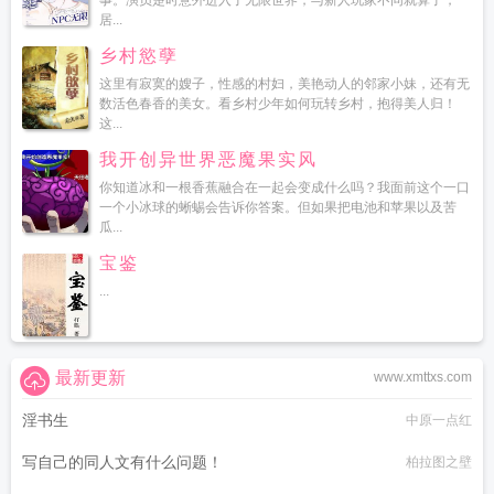
事。演员楚时意外进入了无限世界，与新人玩家不同就算了，
居...
乡村慾孽
这里有寂寞的嫂子，性感的村妇，美艳动人的邻家小妹，还有无
数活色春香的美女。看乡村少年如何玩转乡村，抱得美人归！
这...
我开创异世界恶魔果实风
你知道冰和一根香蕉融合在一起会变成什么吗？我面前这个一口
一个小冰球的蜥蜴会告诉你答案。但如果把电池和苹果以及苦
瓜...
宝鉴
...
最新更新
www.xmttxs.com
淫书生
中原一点红
写自己的同人文有什么问题！
柏拉图之壁