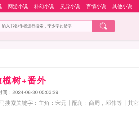
说
网游小说
科幻小说
灵异小说
言情小说
其他小说
橄榄树+番外
：2024-06-30 05:03:29
索关键字：主角：宋元┃配角：商周，邓伟等┃其它： 丁香鱼和橄榄