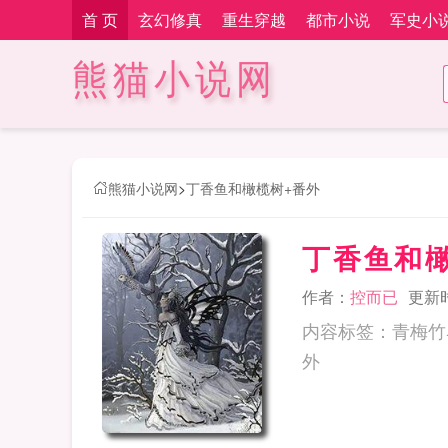
首 页
玄幻修真
重生穿越
都市小说
军史小
熊猫小说网
熊猫小说网
>
丁香鱼和橄榄树+番外
丁香鱼和
作者：
控而已
更新时间
内容标签：青梅竹马搜
外