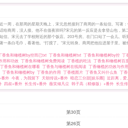
近一周，在那周的星期天晚上，宋元忽然接到了商周的一条短信。写著：饭
话给商周，没人接。他不在值夜班吗?宋元的第一反应是去拿登山包，第
短信。宋元去了学校附近的那个饭店。203号房。在门口站了一会儿。听
著一条白毛巾，看著他。“打搅了。”宋元转身。商周把他拉进屋子里。被
丁香鱼和橄榄树by控而已txt
丁香鱼和橄榄树txt
丁香鱼和橄榄树by控
丁
作用和功效
丁香鱼和橄榄树免费阅读
丁香榄的吃法
丁香鱼和橄榄树百
丁香鱼和橄榄树在哪看
丁香鱼与橄榄树在线阅读
丁香橄榄的功效与作
球
丁香鱼和橄榄树by
丁香鱼的作用
丁香榄图片
丁香鱼又叫什么鱼
丁
+番外
今夜，为我留下
天朝传说+番外
暗恋三分甜[娱乐圈]
近距离，爱
外
四叔+番外
长生传+番外
薇笑倾凡尘
韩子高（精修版）+番外
长生传
第30页
第26页