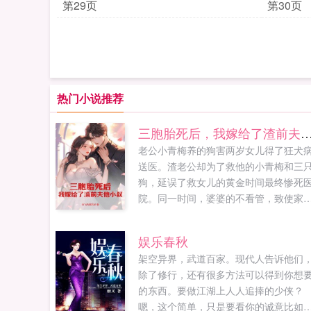
第29页
第30页
热门小说推荐
三胞胎死后，我嫁给了渣前夫
老公小青梅养的狗害两岁女儿得了狂犬
送医。渣老公却为了救他的小青梅和三
狗，延误了救女儿的黄金时间最终惨死
院。同一时间，婆婆的不看管，致使家
的大宝小宝溺死游泳池中。安抒抒痛失
个孩子，一夜白了头。从此，她褪下过
娱乐春秋
无用的温婉懂事，将自己磨炼成锋利见
架空异界，武道百家。现代人告诉他们
的利刃，一刀一刀将恶人凌迟。葬礼上
除了修行，还有很多方法可以得到你想
缺失父爱的孩子们，到死也没等到父亲
的东西。要做江湖上人人追捧的少侠？
送他们一程。于是，她在婆婆的尖叫声
嗯，这个简单，只是要看你的诚意比如
中，当场为渣老公举办葬礼。并当着亲