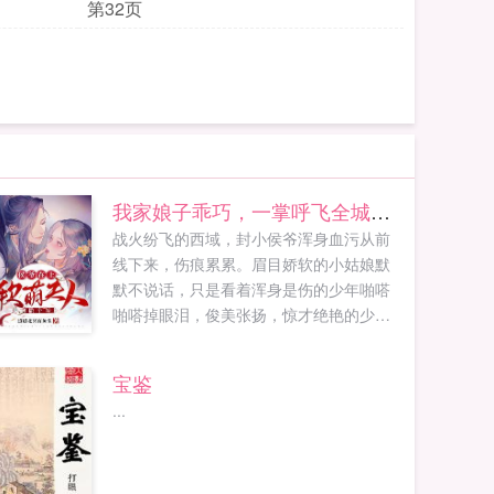
第32页
我家娘子乖巧，一掌呼飞全城老少
战火纷飞的西域，封小侯爷浑身血污从前
线下来，伤痕累累。眉目娇软的小姑娘默
默不说话，只是看着浑身是伤的少年啪嗒
啪嗒掉眼泪，俊美张扬，惊才绝艳的少年
哭笑不得，粗粝的指腹给她抹泪，宝贝
儿，别哭，小爷没事儿！小姑娘点点头，
宝鉴
然后委屈的擦着泪，趁封小侯爷休憩的时
...
候排兵布阵，一举拿下了西域。国子监人
骚嘴贱封小侯爷×身份神秘软...