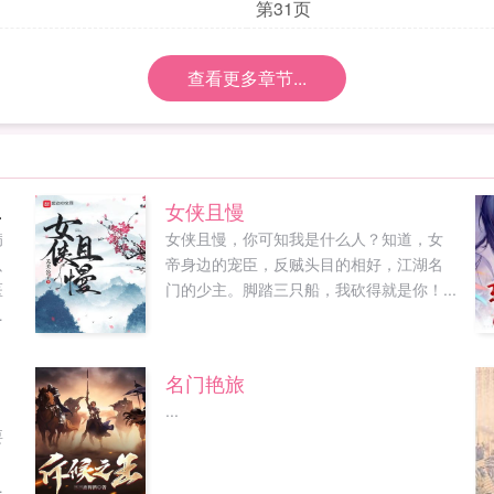
第31页
查看更多章节...
他小叔
女侠且慢
病
女侠且慢，你可知我是什么人？知道，女
只
帝身边的宠臣，反贼头目的相好，江湖名
医
门的少主。脚踏三只船，我砍得就是你！...
里
三
去
名门艳旅
血
，
...
，
要
来
让
朋