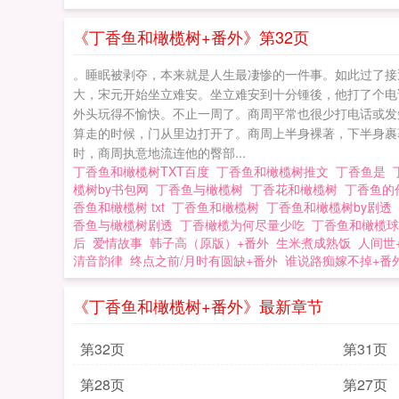
《丁香鱼和橄榄树+番外》第32页
。睡眠被剥夺，本来就是人生最凄惨的一件事。如此过了接
大，宋元开始坐立难安。坐立难安到十分锺後，他打了个电
外头玩得不愉快。不止一周了。商周平常也很少打电话或发
算走的时候，门从里边打开了。商周上半身裸著，下半身裹
时，商周执意地流连他的臀部...
丁香鱼和橄榄树TXT百度
丁香鱼和橄榄树推文
丁香鱼是
榄树by书包网
丁香鱼与橄榄树
丁香花和橄榄树
丁香鱼的
香鱼和橄榄树 txt
丁香鱼和橄榄树
丁香鱼和橄榄树by剧透
香鱼与橄榄树剧透
丁香橄榄为何尽量少吃
丁香鱼和橄榄
后
爱情故事
韩子高（原版）+番外
生米煮成熟饭
人间世
清音韵律
终点之前/月时有圆缺+番外
谁说路痴嫁不掉+番
《丁香鱼和橄榄树+番外》最新章节
第32页
第31页
第28页
第27页