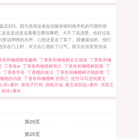
店203。因为觉得这条短信被发错到他手机的可能性很
二反应是还是去看看怎麽回事吧。大不了说清楚。也好过在
到里边哗哗的水声。心想还是走了算了。跟傻逼似的。他打
他压在门上时，宋元在心底松了口气。那天在浴室里洗澡
香鱼和橄榄树笔趣阁
丁香鱼和橄榄树全文阅读
丁香鱼和橄
度
丁香鱼w
丁香鱼和橄榄树简介
丁香鱼和橄榄树剧透
丁
用
丁香鱼学名
丁香榄的做法
丁香鱼和橄榄树详细剧透
丁
香橄榄的功效
丁香鱼和橄榄树 控而已
把竹马写进纯爱文
上你+番外
菜包子打狗
鼎炼天地
毒舌攻防战+番外
清穿之
 前传+番外
第29页
第25页