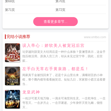
第69页
第70页
第71页
第72页
查看更多章节...
完结小说推荐
www.xmttxs.com
误入帝心：娇软美人被宠冠后宫
论穿越到甜宠文大结局后是一种什么体验？姜澜雪表示，这金手
指压根没用。原身入宫三月，却从未见过宣宁帝，因此，后宫
嫔...
左手白无常右手黄泉路，都是瓜！
闻家真千金被找回来了，还是个从山里出来，满嘴胡言的小神
棍，整个圈内都等着看她笑话。短短几日，宋家那小霸王追着要
当...
龙皇武神
一粒沙可遮天地万物，一滴水可淹世间生灵。一念乾坤生，一念
穹苍灭。一念岁月止，一念浮屠逝。少年身怀灭世九幽，领悟
灭...