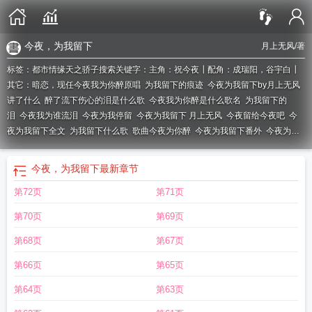
今夜，为我留下
月上无风
/著
标签：都市情缘天之骄子搜索关键字：主角：祝今夜┃配角：成瑞阳，谷宇白┃
其它：暗恋，现任
今夜我为你醉原唱
为我留下的痕迹
今夜为我留下by月上无风
讲了什么
醉了流下伤心的泪是什么歌
今夜我为你醉是什么歌名
为我留下的
泪
今夜我为谁流泪
今夜为我停留
今夜为我留下 月上无风
今夜留给今夜吧
今
夜为我留下全文
为我留下什么歌
歌曲今夜为你醉
今夜为我留下番外
今夜为我
留下简介
今夜为我留下27章
今夜我为你醉
今夜为我留下讲的什么
今夜我为你
流泪
今夜我为你哭泣
今夜请为我留下
今夜为我留下第九章
今夜我为谁流泪歌
今夜，为我留下
最新章节
曲
今晚为我留下
今夜为我留下全文阅读
今夜
为我留下全文阅读
为我留下
今
第72页
第71页
夜为我留下
老歌句子 今夜为自己停留
今夜为你下起雨原唱
为我留下了泪
歌词
今夜我为你醉
今夜为你醉原唱李英
为我留下 百度
今夜我为你流泪的歌
今夜为
第70页
第69页
我留下原著
第68页
第67页
第66页
第65页
第64页
第63页