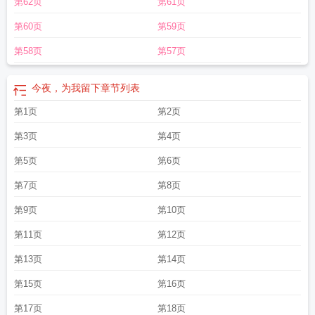
第62页
第61页
第60页
第59页
第58页
第57页
今夜，为我留下
章节列表
第1页
第2页
第3页
第4页
第5页
第6页
第7页
第8页
第9页
第10页
第11页
第12页
第13页
第14页
第15页
第16页
第17页
第18页